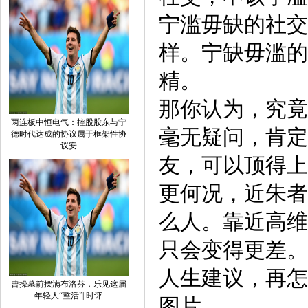
宁滥毋缺的社交
样。宁缺毋滥的
精。
那你认为，究竟
两连板中恒电气：控股股东与宁
毫无疑问，肯定
德时代达成的协议属于框架性协
议安
友，可以顶得上
更何况，近朱者
么人。靠近高维
只会变得更差。
人生建议，再怎
曹操墓前摆满布洛芬，乐见这届
年轻人“整活”| 时评
图片